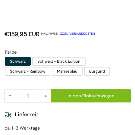
Normaler Preis
€159,95 EUR
INKL. MWST. |
ZZGL. VERSANDKOSTEN
Farbe
Schwarz
Schwarz - Black Edition
Schwarz - Rainbow
Marineblau
Burgund
−
+
In den Einkaufswagen
Menge
Menge reduzieren für 3M Littmann Classic III Ste
Menge erhöhen für 3M Littmann Cla
Lieferzeit
ca. 1-3 Werktage