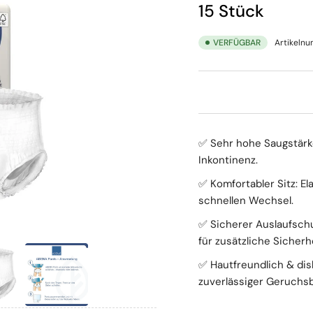
15 Stück
VERFÜGBAR
Artikeln
✅ Sehr hohe Saugstärke
Inkontinenz.
✅ Komfortabler Sitz: E
schnellen Wechsel.
✅ Sicherer Auslaufsc
für zusätzliche Sicherhe
✅ Hautfreundlich & disk
zuverlässiger Geruchs