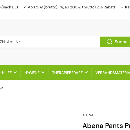
e (nach DE)
✓ Ab 175 € (brutto) 1 %, ab 200 € (brutto) 2 % Rabatt
✓ Ka
, Art.-Nr...
Suche
-HILFE
HYGIENE
THERAPIEBEDARF
VERBANDSMATERI
ck
ABENA
Abena Pants P