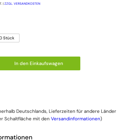
. |
ZZGL. VERSANDKOSTEN
90 Stück
In den Einkaufswagen
 für Abena Pants Premium Windelhosen Gr. M3, 2400
ge erhöhen für Abena Pants Premium Windelhosen G
nnerhalb Deutschlands, Lieferzeiten für andere Länder
r Schaltfläche mit den
Versandinformationen
)
formationen