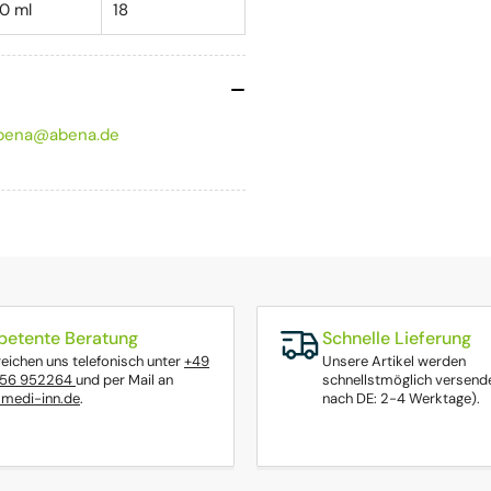
00 ml
18
bena@abena.de
etente Beratung
Schnelle Lieferung
reichen uns telefonisch unter
+49
Unsere Artikel werden
656 952264
und per Mail an
schnellstmöglich versende
medi-inn.de
.
nach DE: 2-4 Werktage).