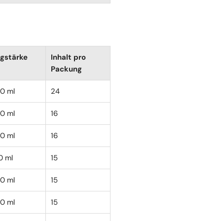
gstärke
Inhalt pro
Packung
00 ml
24
00 ml
16
00 ml
16
0 ml
15
00 ml
15
00 ml
15