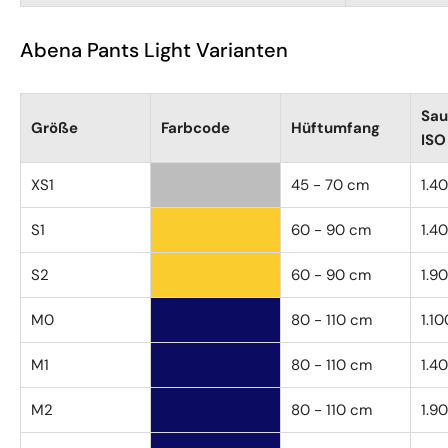
Abena Pants Light Varianten
Sau
Größe
Farbcode
Hüftumfang
ISO
XS1
45 - 70 cm
1.4
S1
60 - 90 cm
1.4
S2
60 - 90 cm
1.9
M0
80 - 110 cm
1.10
M1
80 - 110 cm
1.4
M2
80 - 110 cm
1.9