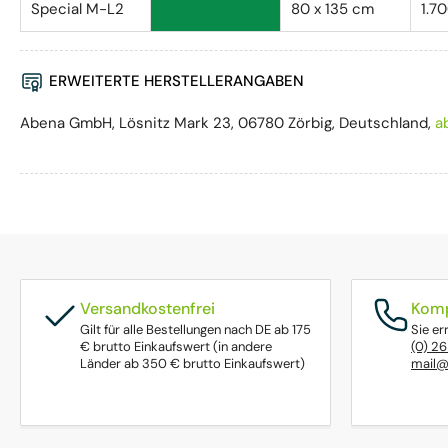
Special M-L2
80 x 135 cm
1.7
ERWEITERTE HERSTELLERANGABEN
Abena GmbH, Lösnitz Mark 23, 06780 Zörbig, Deutschland,
a
Versandkostenfrei
Komp
Gilt für alle Bestellungen nach DE ab 175
Sie er
€ brutto Einkaufswert (in andere
(0) 2
Länder ab 350 € brutto Einkaufswert)
mail@