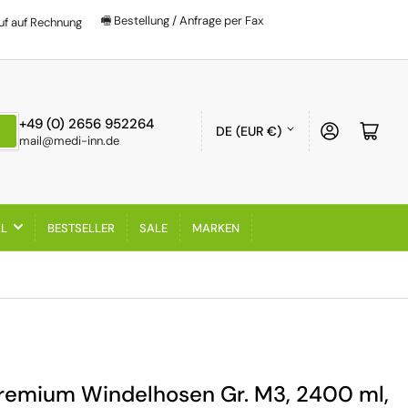
🖷 Bestellung / Anfrage per Fax
uf auf Rechnung
Land/Region
+49 (0) 2656 952264
Anmelden
Mini-
DE (EUR €)
mail@medi-inn.de
AL
BESTSELLER
SALE
MARKEN
remium Windelhosen Gr. M3, 2400 ml,