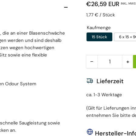
Normaler Preis
€26,59 EUR
INKL. MWST
Preis pro Einheit
pro
1,77 €
/
Stück
Kaufmenge
 die an einer Blasenschwäche
15 Stück
6 x 15 = 
gen werden und sind deshalb
itzen wegen hochwertigen
itz sowie eine flexible
−
+
Menge
Menge reduzieren
Men
Lieferzeit
en Odour System
ca. 1-3 Werktage
(Gilt für Lieferungen i
entnehmen Sie bitte de
schnelle Saugleistung sowie
cken an.
Hersteller-In