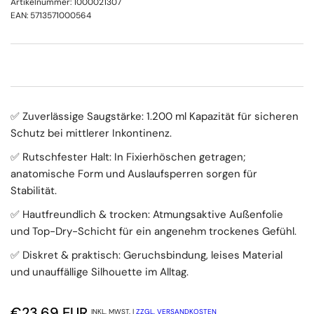
Artikelnummer:
1000021307
EAN:
5713571000564
✅ Zuverlässige Saugstärke: 1.200 ml Kapazität für sicheren
Schutz bei mittlerer Inkontinenz.
✅ Rutschfester Halt: In Fixierhöschen getragen;
anatomische Form und Auslaufsperren sorgen für
Stabilität.
✅ Hautfreundlich & trocken: Atmungsaktive Außenfolie
und Top-Dry-Schicht für ein angenehm trockenes Gefühl.
✅ Diskret & praktisch: Geruchsbindung, leises Material
und unauffällige Silhouette im Alltag.
Normaler Preis
€23,69 EUR
INKL. MWST. |
ZZGL. VERSANDKOSTEN