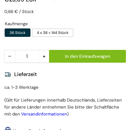
Preis pro Einheit
pro
0,66 €
/
Stück
Kaufmenge
36 Stück
4 x 36 = 144 Stück
−
+
In den Einkaufswagen
Menge
Menge reduzieren für Abena San Premium 5 Inkon
Menge erhöhen für Abena San Prem
Lieferzeit
ca. 1-3 Werktage
(Gilt für Lieferungen innerhalb Deutschlands, Lieferzeiten
für andere Länder entnehmen Sie bitte der Schaltfläche
mit den
Versandinformationen
)