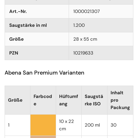
Art.-Nr.
1000021307
Saugstärke in ml
1.200
Größe
28 x 55 cm
PZN
10219633
Abena San Premium Varianten
Inhalt
Farbcod
Hüftumf
Saugstä
Größe
pro
e
ang
rke ISO
Packung
10 x 22
1
200 ml
30
cm