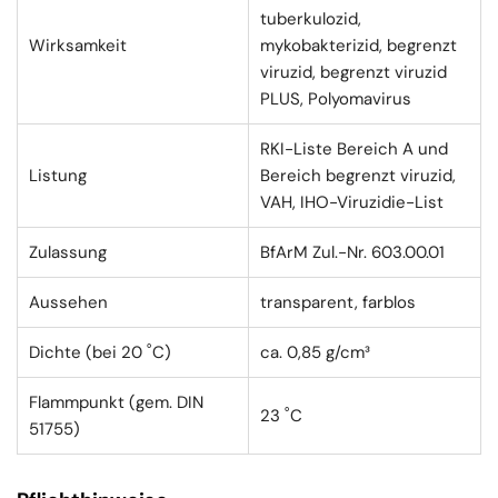
tuberkulozid,
Wirksamkeit
mykobakterizid, begrenzt
viruzid, begrenzt viruzid
PLUS, Polyomavirus
RKI-Liste Bereich A und
Listung
Bereich begrenzt viruzid,
VAH, IHO-Viruzidie-List
Zulassung
BfArM Zul.-Nr. 603.00.01
Aussehen
transparent, farblos
Dichte (bei 20 ˚C)
ca. 0,85 g/cm³
Flammpunkt (gem. DIN
23 ˚C
51755)