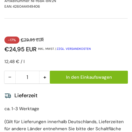
Artikelnummer:
NI-Y6BA-8W2N
EAN:
4260444149406
Normaler Preis
Ausverkaufspreis
€29,95 EUR
-17%
€24,95 EUR
INKL. MWST. |
ZZGL. VERSANDKOSTEN
Preis pro Einheit
pro
12,48 €
/
l
−
+
In den Einkaufswagen
Menge
Menge reduzieren für Bode Sterillium Classic pur
Menge erhöhen für Bode Sterillium
Lieferzeit
ca. 1-3 Werktage
(Gilt für Lieferungen innerhalb Deutschlands, Lieferzeiten
für andere Länder entnehmen Sie bitte der Schaltfläche