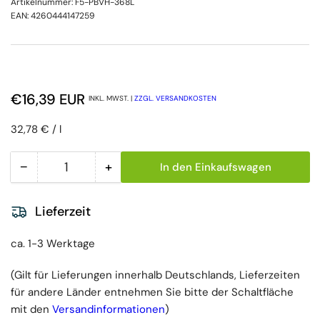
Artikelnummer:
F5-PBVH-368L
EAN:
4260444147259
Normaler Preis
€16,39 EUR
INKL. MWST. |
ZZGL. VERSANDKOSTEN
Preis pro Einheit
pro
32,78 €
/
l
−
+
In den Einkaufswagen
Menge
Menge reduzieren für Bode Sterillium Gel pure Hä
Menge erhöhen für Bode Sterillium 
Lieferzeit
ca. 1-3 Werktage
(Gilt für Lieferungen innerhalb Deutschlands, Lieferzeiten
für andere Länder entnehmen Sie bitte der Schaltfläche
mit den
Versandinformationen
)