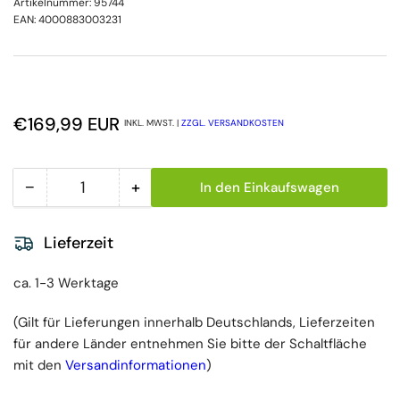
Artikelnummer:
95744
EAN:
4000883003231
Normaler Preis
€169,99 EUR
INKL. MWST. |
ZZGL. VERSANDKOSTEN
−
+
In den Einkaufswagen
Menge
Menge reduzieren für Fripa Wandhalter für Putzrol
Menge erhöhen für Fripa Wandhalter 
Lieferzeit
ca. 1-3 Werktage
(Gilt für Lieferungen innerhalb Deutschlands, Lieferzeiten
für andere Länder entnehmen Sie bitte der Schaltfläche
mit den
Versandinformationen
)