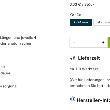
Preis pro Einheit
pro
3,33 €
/
Stück
Größe
Ø 24 mm
Ø 28 m
Längen und jeweils 4
−
+
eder anatomischen
Menge
Menge reduzieren
Men
Lieferzeit
eit
ca. 1-3 Werktage
edauer
(Gilt für Lieferungen i
entnehmen Sie bitte de
Versorgung
Hersteller-In