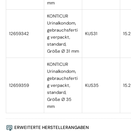
mm
KONTICUR
Urinalkondom,
gebrauchsferti
12659342
KUS31
15.
g verpackt,
standard,
Größe Ø 31 mm
KONTICUR
Urinalkondom,
gebrauchsferti
12659359
g verpackt,
KUS35
15.
standard,
Größe Ø 35
mm
ERWEITERTE HERSTELLERANGABEN