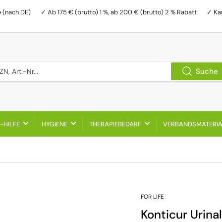
e (nach DE)
✓ Ab 175 € (brutto) 1 %, ab 200 € (brutto) 2 % Rabatt
✓ Ka
, Art.-Nr...
Suche
-HILFE
HYGIENE
THERAPIEBEDARF
VERBANDSMATERI
FOR LIFE
Konticur Urina