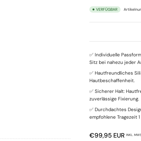
VERFÜGBAR
Artikeln
✅ Individuelle Passfor
Sitz bei nahezu jeder 
✅ Hautfreundliches Sili
Hautbeschaffenheit.
✅ Sicherer Halt: Hautf
zuverlässige Fixierung.
✅ Durchdachtes Design
empfohlene Tragezeit 1 
Normaler Preis
€99,95 EUR
INKL. MWS