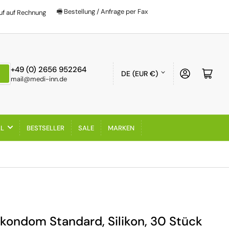
🖷 Bestellung / Anfrage per Fax
uf auf Rechnung
Land/Region
+49 (0) 2656 952264
Anmelden
Mini-
DE (EUR €)
mail@medi-inn.de
AL
BESTSELLER
SALE
MARKEN
lkondom Standard, Silikon, 30 Stück