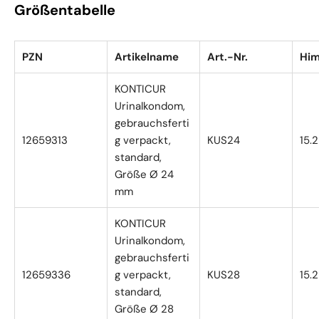
Größentabelle
PZN
Artikelname
Art.-Nr.
Him
KONTICUR
Urinalkondom,
gebrauchsferti
12659313
g verpackt,
KUS24
15.
standard,
Größe Ø 24
mm
KONTICUR
Urinalkondom,
gebrauchsferti
12659336
g verpackt,
KUS28
15.
standard,
Größe Ø 28