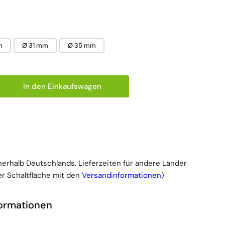
m
Ø 31 mm
Ø 35 mm
In den Einkaufswagen
 für Konticur Urinalkondom Standard, Silikon, 30 Stü
ge erhöhen für Konticur Urinalkondom Standard, Sil
nnerhalb Deutschlands, Lieferzeiten für andere Länder
r Schaltfläche mit den
Versandinformationen
)
formationen