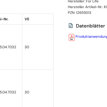
Hersteller:
For Life
Hersteller Artikel-Nr.:
K
PZN:
12659313
i-Nr.
VE
Datenblätter
Produktanwendun
25.04.7032
30
25.04.7032
30