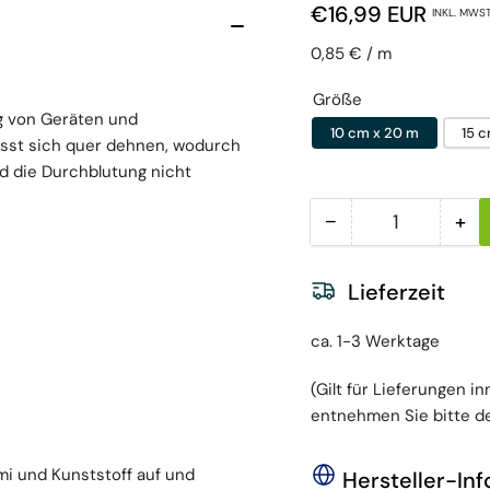
Normaler Preis
€16,99 EUR
INKL. MWST
Preis pro Einheit
pro
0,85 €
/
m
Größe
ung von Geräten und
10 cm x 20 m
15 
sst sich quer dehnen, wodurch
nd die Durchblutung nicht
−
+
Menge
Menge reduzieren 
Men
Lieferzeit
ca. 1-3 Werktage
(Gilt für Lieferungen i
entnehmen Sie bitte de
mi und Kunststoff auf und
Hersteller-In