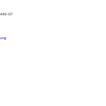
1449-07
rung