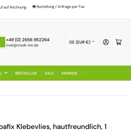
🖷 Bestellung / Anfrage per Fax
uf auf Rechnung
Land/Region
+49 (0) 2656 952264
Anmelden
Mini-
DE (EUR €)
mail@medi-inn.de
AL
BESTSELLER
SALE
MARKEN
afix Klebevlies, hautfreundlich, 1