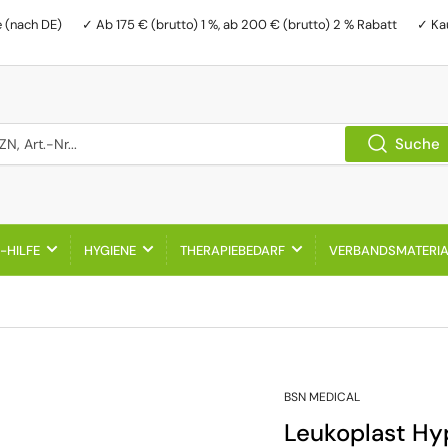
e (nach DE)
✓ Ab 175 € (brutto) 1 %, ab 200 € (brutto) 2 % Rabatt
✓ Ka
, Art.-Nr...
Suche
-HILFE
HYGIENE
THERAPIEBEDARF
VERBANDSMATERI
BSN MEDICAL
Leukoplast Hyp