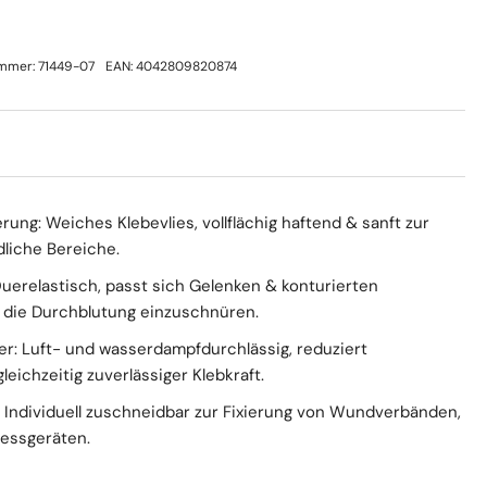
ummer:
71449-07
EAN:
4042809820874
rung: Weiches Klebevlies, vollflächig haftend & sanft zur
dliche Bereiche.
Querelastisch, passt sich Gelenken & konturierten
 die Durchblutung einzuschnüren.
r: Luft- und wasserdampfdurchlässig, reduziert
eichzeitig zuverlässiger Klebkraft.
r: Individuell zuschneidbar zur Fixierung von Wundverbänden,
essgeräten.