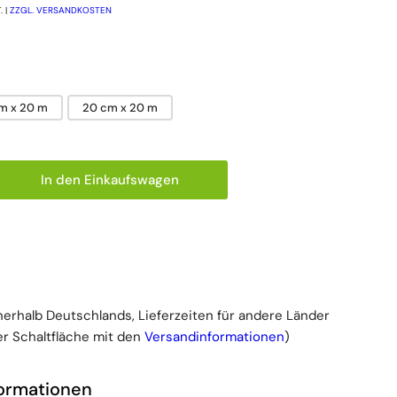
. |
ZZGL. VERSANDKOSTEN
cm x 20 m
20 cm x 20 m
In den Einkaufswagen
für Leukoplast Hypafix Klebevlies, hautfreundlich, 1 
ge erhöhen für Leukoplast Hypafix Klebevlies, hautfr
nnerhalb Deutschlands, Lieferzeiten für andere Länder
r Schaltfläche mit den
Versandinformationen
)
formationen