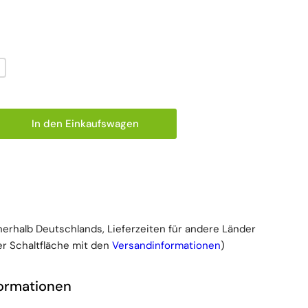
In den Einkaufswagen
 für Medi-Inn Esslätzchen mit Klettverschluss, 45 x 
ge erhöhen für Medi-Inn Esslätzchen mit Klettversch
nnerhalb Deutschlands, Lieferzeiten für andere Länder
r Schaltfläche mit den
Versandinformationen
)
formationen