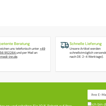
etente Beratung
Schnelle Lieferung
reichen uns telefonisch unter
+49
Unsere Artikel werden
656 952264
und per Mail an
schnellstmöglich versende
medi-inn.de
.
nach DE: 2-4 Werktage).
Ihre E-Mail
Ich bin 
er an und erhalten Sie 10 % Rabatt auf Ihre