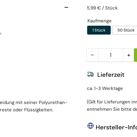
Preis pro Einheit
pro
5,99 €
/
Stück
Kaufmenge
1 Stück
50 Stück
.
−
+
Menge
Menge reduzieren
Men
Lieferzeit
ca. 1-3 Werktage
(Gilt für Lieferungen i
leidung mit seiner Polyurethan-
entnehmen Sie bitte de
este oder Flüssigkeiten.
Hersteller-In