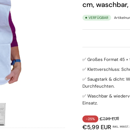
cm, waschbar,
VERFÜGBAR
Artikeln
✅ Großes Format 45 × 
✅ Klettverschluss: Schn
✅ Saugstark & dicht: W
Durchfeuchten.
✅ Waschbar & wiederver
Einsatz.
Normaler Preis
Ausve
€7,99 EUR
-25%
€5,99 EUR
INKL. MWST. 