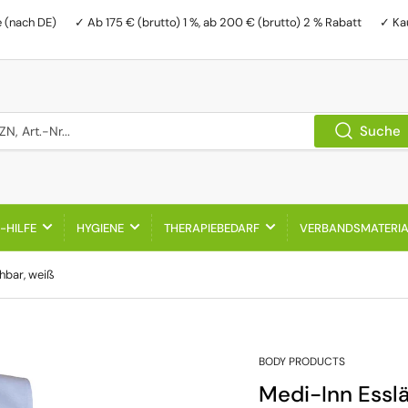
e (nach DE)
✓ Ab 175 € (brutto) 1 %, ab 200 € (brutto) 2 % Rabatt
✓ Ka
, Art.-Nr...
Suche
-HILFE
HYGIENE
THERAPIEBEDARF
VERBANDSMATERI
hbar, weiß
BODY PRODUCTS
Medi-Inn Esslä