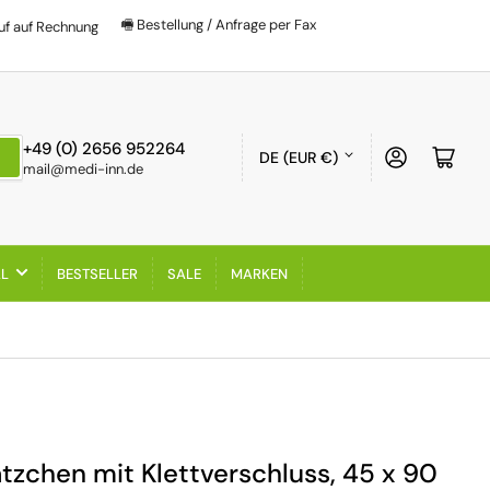
🖷 Bestellung / Anfrage per Fax
uf auf Rechnung
Land/Region
+49 (0) 2656 952264
Anmelden
Mini-
DE (EUR €)
mail@medi-inn.de
AL
BESTSELLER
SALE
MARKEN
tzchen mit Klettverschluss, 45 x 90