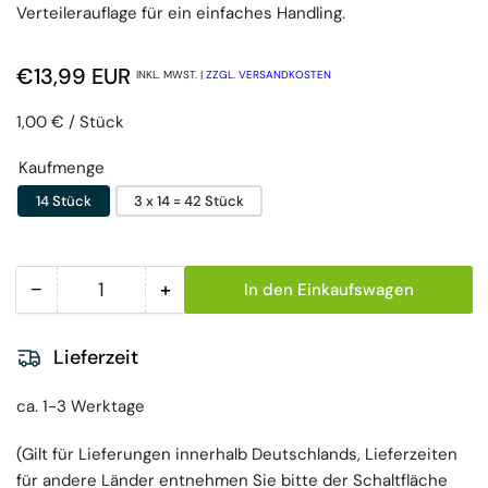
Verteilerauflage für ein einfaches Handling.
Normaler Preis
€13,99 EUR
INKL. MWST. |
ZZGL. VERSANDKOSTEN
Preis pro Einheit
pro
1,00 €
/
Stück
Kaufmenge
14 Stück
3 x 14 = 42 Stück
−
+
In den Einkaufswagen
Menge
Menge reduzieren für MoliCare Slip maxi, 9 Tropf
Menge erhöhen für MoliCare Slip ma
Lieferzeit
ca. 1-3 Werktage
(Gilt für Lieferungen innerhalb Deutschlands, Lieferzeiten
für andere Länder entnehmen Sie bitte der Schaltfläche