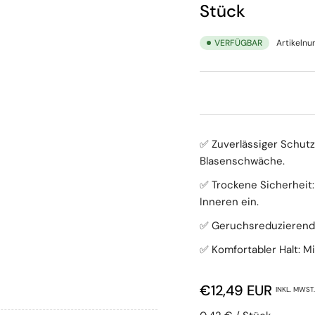
Stück
VERFÜGBAR
Artikeln
✅ Zuverlässiger Schutz:
Blasenschwäche.
✅ Trockene Sicherheit:
Inneren ein.
✅ Geruchsreduzierend:
✅ Komfortabler Halt: Mi
Normaler Preis
€12,49 EUR
INKL. MWST.