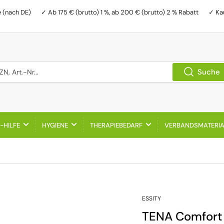
e (nach DE)
✓ Ab 175 € (brutto) 1 %, ab 200 € (brutto) 2 % Rabatt
✓ Ka
, Art.-Nr...
Suche
-HILFE
HYGIENE
THERAPIEBEDARF
VERBANDSMATERI
ESSITY
TENA Comfort 