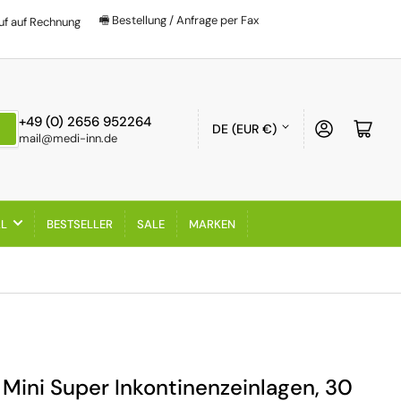
🖷 Bestellung / Anfrage per Fax
uf auf Rechnung
Land/Region
+49 (0) 2656 952264
Anmelden
Mini-
DE (EUR €)
mail@medi-inn.de
AL
BESTSELLER
SALE
MARKEN
Mini Super Inkontinenzeinlagen, 30