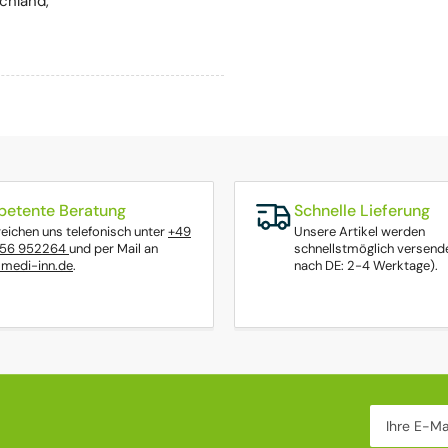
chland,
etente Beratung
Schnelle Lieferung
reichen uns telefonisch unter
+49
Unsere Artikel werden
656 952264
und per Mail an
schnellstmöglich versende
medi-inn.de
.
nach DE: 2-4 Werktage).
Ihre E-Mail