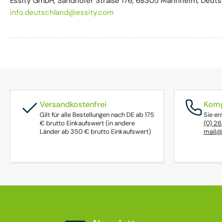
Essity GmbH, Sandhofer Straße 176, 68305 Mannheim, Deuts
info.deutschland@essity.com
Versandkostenfrei
Komp
Gilt für alle Bestellungen nach DE ab 175
Sie er
€ brutto Einkaufswert (in andere
(0) 2
Länder ab 350 € brutto Einkaufswert)
mail@