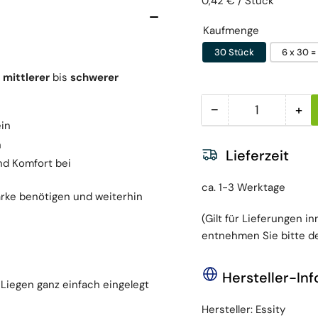
Preis pro Einheit
pro
0,42 €
/
Stück
Kaufmenge
30 Stück
6 x 30 =
i
mittlerer
bis
schwerer
−
+
Menge
Menge reduzieren
Men
ein
n
Lieferzeit
nd Komfort bei
ca. 1-3 Werktage
ärke benötigen und weiterhin
(Gilt für Lieferungen i
entnehmen Sie bitte de
Hersteller-In
Liegen ganz einfach eingelegt
Hersteller:
Essity