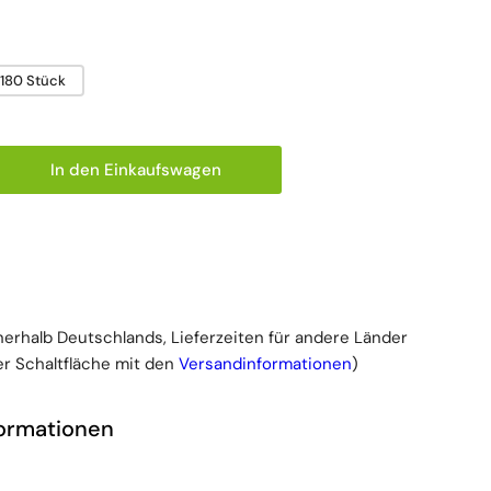
 180 Stück
In den Einkaufswagen
 für TENA Comfort Mini Super Inkontinenzeinlagen, 
ge erhöhen für TENA Comfort Mini Super Inkontinen
nnerhalb Deutschlands, Lieferzeiten für andere Länder
r Schaltfläche mit den
Versandinformationen
)
formationen