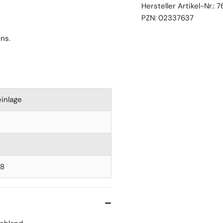
Hersteller Artikel-Nr.:
7
PZN:
02337637
ns.
inlage
08