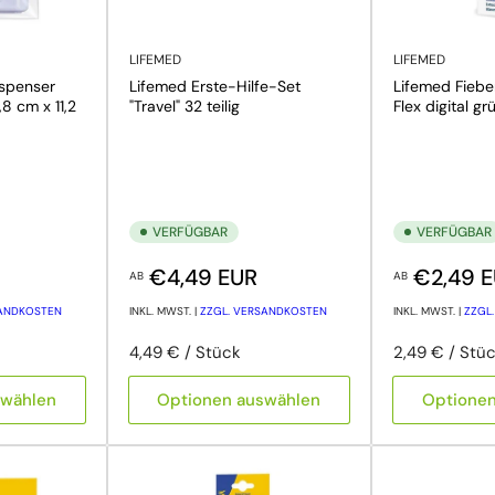
LIFEMED
LIFEMED
spenser
Lifemed Erste-Hilfe-Set
Lifemed Fieb
,8 cm x 11,2
"Travel" 32 teilig
Flex digital g
VERFÜGBAR
VERFÜGBAR
Normaler Preis
Normaler Pre
€4,49 EUR
€2,49 
AB
AB
SANDKOSTEN
INKL. MWST. |
ZZGL. VERSANDKOSTEN
INKL. MWST. |
ZZGL
Preis pro Einheit
pro
Preis pro Ein
pro
4,49 €
/
Stück
2,49 €
/
Stü
swählen
Optionen auswählen
Optione