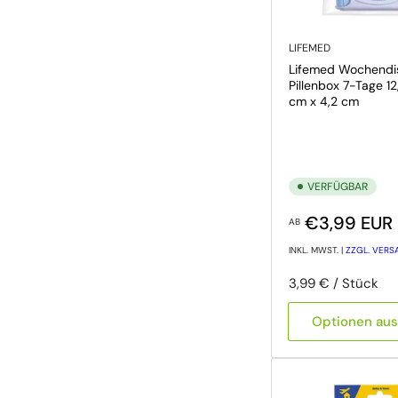
LIFEMED
Lifemed Wochendi
Pillenbox 7-Tage 12
cm x 4,2 cm
VERFÜGBAR
Normaler Preis
€3,99 EUR
AB
INKL. MWST. |
ZZGL. VER
Preis pro Einheit
pro
3,99 €
/
Stück
Optionen au