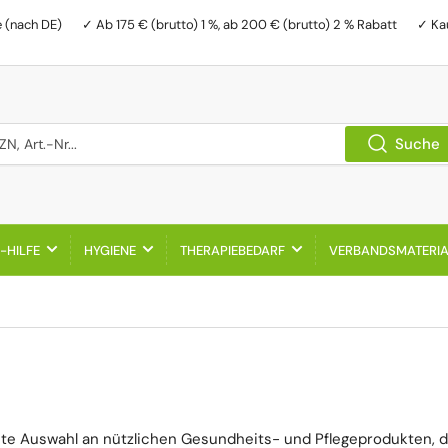
e (nach DE)
✓ Ab 175 € (brutto) 1 %, ab 200 € (brutto) 2 % Rabatt
✓ Ka
, Art.-Nr...
Suche
-HILFE
HYGIENE
THERAPIEBEDARF
VERBANDSMATERI
ite Auswahl an nützlichen Gesundheits- und Pflegeprodukten, di