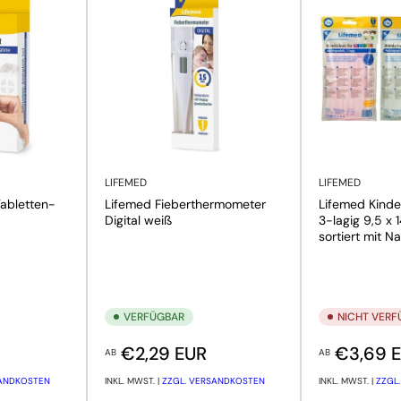
LIFEMED
LIFEMED
Tabletten-
Lifemed Fieberthermometer
Lifemed Kind
Digital weiß
3-lagig 9,5 x 
sortiert mit 
VERFÜGBAR
NICHT VER
Normaler Preis
Normaler Pre
€2,29 EUR
€3,69 
AB
AB
SANDKOSTEN
INKL. MWST. |
ZZGL. VERSANDKOSTEN
INKL. MWST. |
ZZGL