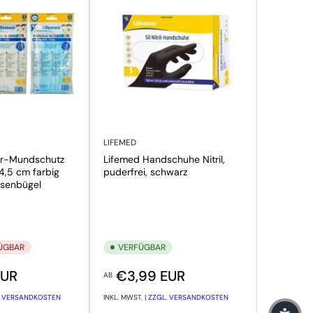
LIFEMED
er-Mundschutz
Lifemed Handschuhe Nitril,
14,5 cm farbig
puderfrei, schwarz
Nasenbügel
FÜGBAR
VERFÜGBAR
is
Normaler Preis
EUR
€3,99 EUR
AB
. VERSANDKOSTEN
INKL. MWST. |
ZZGL. VERSANDKOSTEN