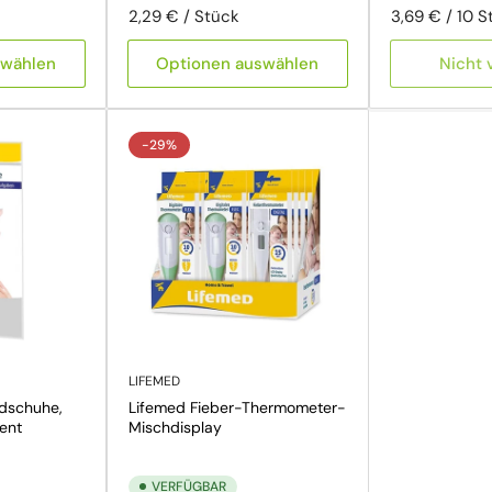
Preis pro Einheit
pro
Preis pro Ein
pro
2,29 €
/
Stück
3,69 €
/
10 S
swählen
Optionen auswählen
Nicht 
-29%
LIFEMED
dschuhe,
Lifemed Fieber-Thermometer-
rent
Mischdisplay
VERFÜGBAR