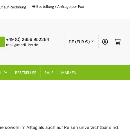
🖷 Bestellung / Anfrage per Fax
uf auf Rechnung
Land/Region
+49 (0) 2656 952264
Anmelden
Mini-
DE (EUR €)
mail@medi-inn.de
AL
BESTSELLER
SALE
MARKEN
e sowohl im Alltag als auch auf Reisen unverzichtbar sind.