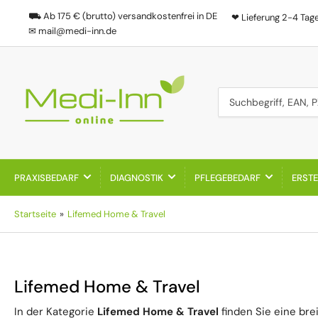
⛟ Ab 175 € (brutto) versandkostenfrei in DE
❤ Lieferung 2-4 Tag
✉ mail@medi-inn.de
Suchbegriff, EAN, PZN
PRAXISBEDARF
DIAGNOSTIK
PFLEGEBEDARF
ERSTE
Startseite
»
Lifemed Home & Travel
Kategorie:
Lifemed Home & Travel
In der Kategorie
Lifemed Home & Travel
finden Sie eine bre