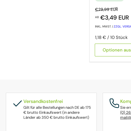
Normaler Preis
Ausve
€29,99 EUR
€3,49 EUR
AB
INKL. MWST. |
ZZGL. VER
Preis pro Einheit
pro
1,18 €
/
10 Stück
Optionen au
Versandkostenfrei
Komp
Gilt für alle Bestellungen nach DE ab 175
Sie er
€ brutto Einkaufswert (in andere
(0) 2
Länder ab 350 € brutto Einkaufswert)
mail@