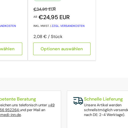
rkaufspreis
Normaler Preis
Ausverkaufspreis
€34,95 EUR
€24,95 EUR
AB
SANDKOSTEN
INKL. MWST. |
ZZGL. VERSANDKOSTEN
Preis pro Einheit
pro
2,08 €
/
Stück
swählen
Optionen auswählen
etente Beratung
Schnelle Lieferung
reichen uns telefonisch unter
+49
Unsere Artikel werden
656 952264
und per Mail an
schnellstmöglich versende
medi-inn.de
.
nach DE: 2-4 Werktage).