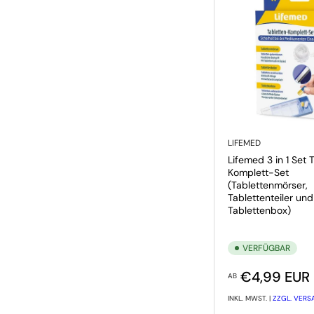
LIFEMED
Lifemed 3 in 1 Set 
Komplett-Set
(Tablettenmörser,
Tablettenteiler und
Tablettenbox)
VERFÜGBAR
Normaler Preis
€4,99 EUR
AB
INKL. MWST. |
ZZGL. VER