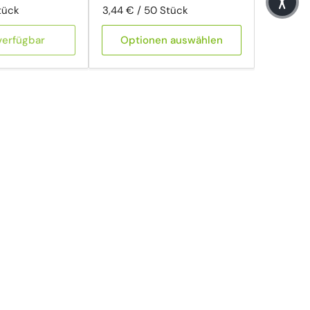
heit
Preis pro Einheit
pro
tück
3,44 €
/
50 Stück
verfügbar
Optionen auswählen