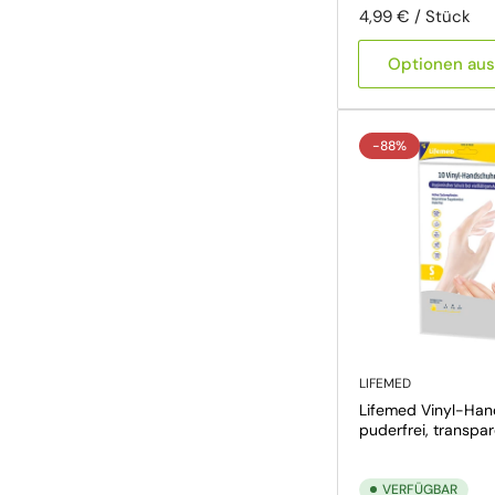
Preis pro Einheit
pro
4,99 €
/
Stück
Optionen au
-88%
LIFEMED
Lifemed Vinyl-Han
puderfrei, transpa
VERFÜGBAR