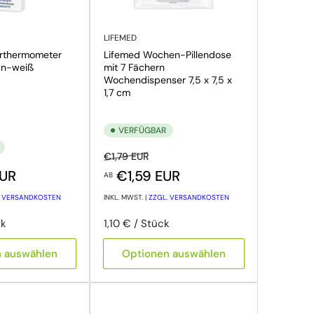
LIFEMED
erthermometer
Lifemed Wochen-Pillendose
rün-weiß
mit 7 Fächern
Wochendispenser 7,5 x 7,5 x
1,7 cm
VERFÜGBAR
Normaler Preis
Ausverkaufspreis
€1,79 EUR
is
EUR
€1,59 EUR
AB
. VERSANDKOSTEN
INKL. MWST. |
ZZGL. VERSANDKOSTEN
heit
Preis pro Einheit
pro
ck
1,10 €
/
Stück
n auswählen
Optionen auswählen